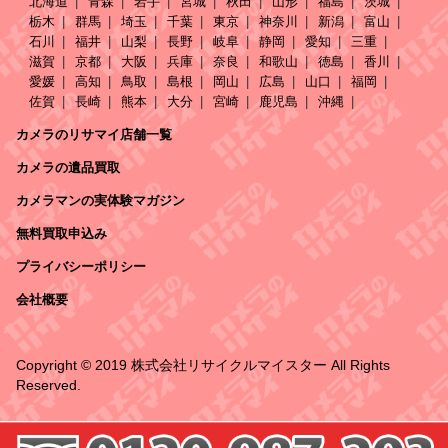
北海道
青森
岩手
宮城
秋田
山形
福島
茨城
栃木
群馬
埼玉
千葉
東京
神奈川
新潟
富山
石川
福井
山梨
長野
岐阜
静岡
愛知
三重
滋賀
京都
大阪
兵庫
奈良
和歌山
徳島
香川
愛媛
高知
鳥取
島根
岡山
広島
山口
福岡
佐賀
長崎
熊本
大分
宮崎
鹿児島
沖縄
カメラのリサマイ店舗一覧
カメラの遺品買取
カメラマンの実体験マガジン
無料買取申込み
プライバシーポリシー
会社概要
Copyright © 2019 株式会社リサイクルマイスター All Rights
Reserved.