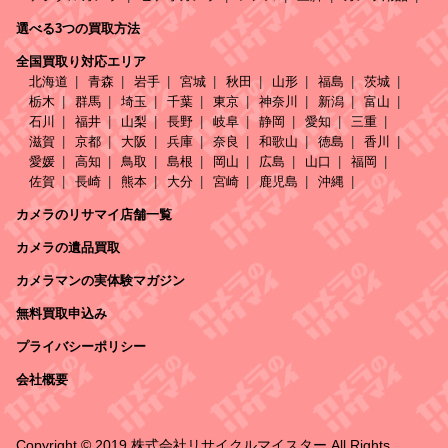
選べる3つの買取方法
全国買取り対応エリア
北海道
青森
岩手
宮城
秋田
山形
福島
茨城
栃木
群馬
埼玉
千葉
東京
神奈川
新潟
富山
石川
福井
山梨
長野
岐阜
静岡
愛知
三重
滋賀
京都
大阪
兵庫
奈良
和歌山
徳島
香川
愛媛
高知
鳥取
島根
岡山
広島
山口
福岡
佐賀
長崎
熊本
大分
宮崎
鹿児島
沖縄
カメラのリサマイ店舗一覧
カメラの遺品買取
カメラマンの実体験マガジン
無料買取申込み
プライバシーポリシー
会社概要
Copyright © 2019 株式会社リサイクルマイスター All Rights