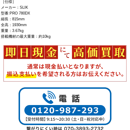
［仕様］
メーカー：SLIK
型番:PRO 780DX
縮長：815mm
全高：1930mm
重量：3.67kg
搭載機材の最大重量：約10kg