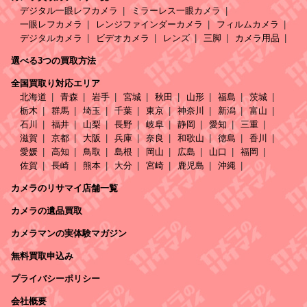
デジタル一眼レフカメラ
ミラーレス一眼カメラ
一眼レフカメラ
レンジファインダーカメラ
フィルムカメラ
デジタルカメラ
ビデオカメラ
レンズ
三脚
カメラ用品
選べる3つの買取方法
全国買取り対応エリア
北海道
青森
岩手
宮城
秋田
山形
福島
茨城
栃木
群馬
埼玉
千葉
東京
神奈川
新潟
富山
石川
福井
山梨
長野
岐阜
静岡
愛知
三重
滋賀
京都
大阪
兵庫
奈良
和歌山
徳島
香川
愛媛
高知
鳥取
島根
岡山
広島
山口
福岡
佐賀
長崎
熊本
大分
宮崎
鹿児島
沖縄
カメラのリサマイ店舗一覧
カメラの遺品買取
カメラマンの実体験マガジン
無料買取申込み
プライバシーポリシー
会社概要