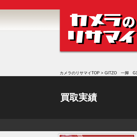
カメラのリサマイTOP
> GITZO 一脚 G
買取実績