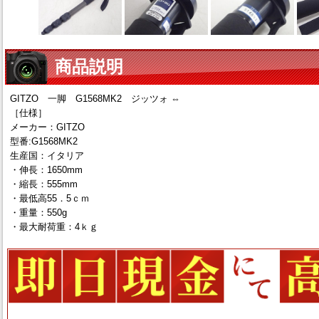
商品説明
GITZO 一脚 G1568MK2 ジッツォ ⇔
［仕様］
メーカー：GITZO
型番:G1568MK2
生産国：イタリア
・伸長：1650mm
・縮長：555mm
・最低高55．5ｃｍ
・重量：550g
・最大耐荷重：4ｋｇ