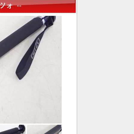
ッツォ ⇔