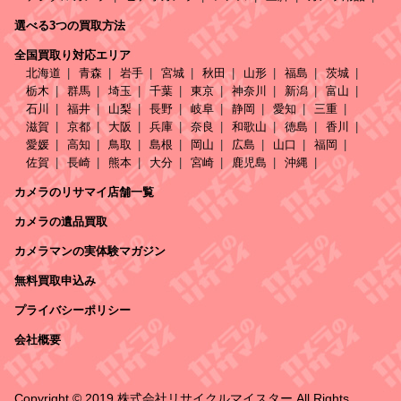
選べる3つの買取方法
全国買取り対応エリア
北海道
青森
岩手
宮城
秋田
山形
福島
茨城
栃木
群馬
埼玉
千葉
東京
神奈川
新潟
富山
石川
福井
山梨
長野
岐阜
静岡
愛知
三重
滋賀
京都
大阪
兵庫
奈良
和歌山
徳島
香川
愛媛
高知
鳥取
島根
岡山
広島
山口
福岡
佐賀
長崎
熊本
大分
宮崎
鹿児島
沖縄
カメラのリサマイ店舗一覧
カメラの遺品買取
カメラマンの実体験マガジン
無料買取申込み
プライバシーポリシー
会社概要
Copyright © 2019 株式会社リサイクルマイスター All Rights