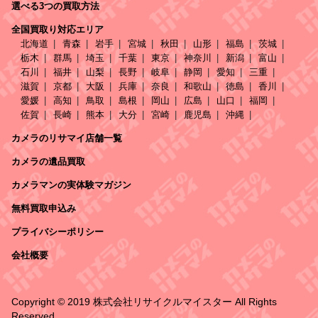
選べる3つの買取方法
全国買取り対応エリア
北海道
青森
岩手
宮城
秋田
山形
福島
茨城
栃木
群馬
埼玉
千葉
東京
神奈川
新潟
富山
石川
福井
山梨
長野
岐阜
静岡
愛知
三重
滋賀
京都
大阪
兵庫
奈良
和歌山
徳島
香川
愛媛
高知
鳥取
島根
岡山
広島
山口
福岡
佐賀
長崎
熊本
大分
宮崎
鹿児島
沖縄
カメラのリサマイ店舗一覧
カメラの遺品買取
カメラマンの実体験マガジン
無料買取申込み
プライバシーポリシー
会社概要
Copyright © 2019 株式会社リサイクルマイスター All Rights
Reserved.