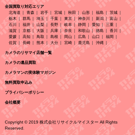
全国買取り対応エリア
北海道
青森
岩手
宮城
秋田
山形
福島
茨城
栃木
群馬
埼玉
千葉
東京
神奈川
新潟
富山
石川
福井
山梨
長野
岐阜
静岡
愛知
三重
滋賀
京都
大阪
兵庫
奈良
和歌山
徳島
香川
愛媛
高知
鳥取
島根
岡山
広島
山口
福岡
佐賀
長崎
熊本
大分
宮崎
鹿児島
沖縄
カメラのリサマイ店舗一覧
カメラの遺品買取
カメラマンの実体験マガジン
無料買取申込み
プライバシーポリシー
会社概要
Copyright © 2019 株式会社リサイクルマイスター All Rights
Reserved.