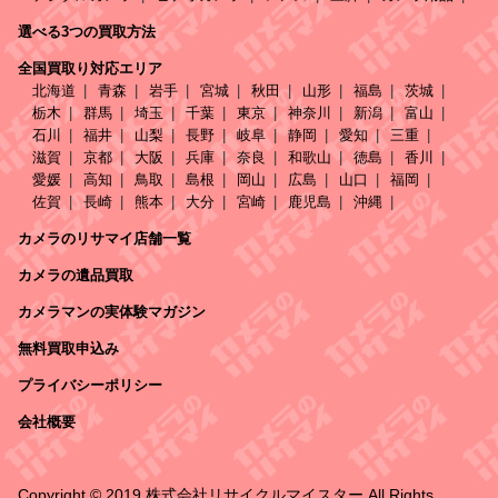
選べる3つの買取方法
全国買取り対応エリア
北海道
青森
岩手
宮城
秋田
山形
福島
茨城
栃木
群馬
埼玉
千葉
東京
神奈川
新潟
富山
石川
福井
山梨
長野
岐阜
静岡
愛知
三重
滋賀
京都
大阪
兵庫
奈良
和歌山
徳島
香川
愛媛
高知
鳥取
島根
岡山
広島
山口
福岡
佐賀
長崎
熊本
大分
宮崎
鹿児島
沖縄
カメラのリサマイ店舗一覧
カメラの遺品買取
カメラマンの実体験マガジン
無料買取申込み
プライバシーポリシー
会社概要
Copyright © 2019 株式会社リサイクルマイスター All Rights