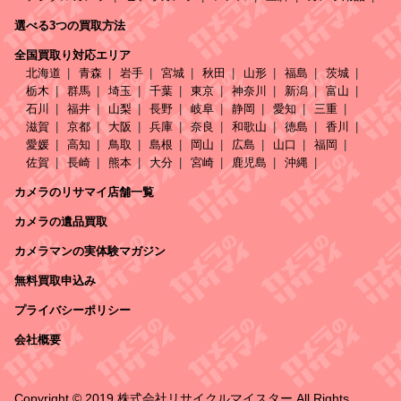
選べる3つの買取方法
全国買取り対応エリア
北海道
青森
岩手
宮城
秋田
山形
福島
茨城
栃木
群馬
埼玉
千葉
東京
神奈川
新潟
富山
石川
福井
山梨
長野
岐阜
静岡
愛知
三重
滋賀
京都
大阪
兵庫
奈良
和歌山
徳島
香川
愛媛
高知
鳥取
島根
岡山
広島
山口
福岡
佐賀
長崎
熊本
大分
宮崎
鹿児島
沖縄
カメラのリサマイ店舗一覧
カメラの遺品買取
カメラマンの実体験マガジン
無料買取申込み
プライバシーポリシー
会社概要
Copyright © 2019 株式会社リサイクルマイスター All Rights