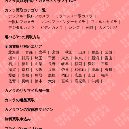
カメラ買取専門店・カメラのリサマイTOP
カメラ買取カテゴリ一覧
デジタル一眼レフカメラ
ミラーレス一眼カメラ
一眼レフカメラ
レンジファインダーカメラ
フィルムカメラ
デジタルカメラ
ビデオカメラ
レンズ
三脚
カメラ用品
選べる3つの買取方法
全国買取り対応エリア
北海道
青森
岩手
宮城
秋田
山形
福島
茨城
栃木
群馬
埼玉
千葉
東京
神奈川
新潟
富山
石川
福井
山梨
長野
岐阜
静岡
愛知
三重
滋賀
京都
大阪
兵庫
奈良
和歌山
徳島
香川
愛媛
高知
鳥取
島根
岡山
広島
山口
福岡
佐賀
長崎
熊本
大分
宮崎
鹿児島
沖縄
カメラのリサマイ店舗一覧
カメラの遺品買取
カメラマンの実体験マガジン
無料買取申込み
プライバシーポリシー