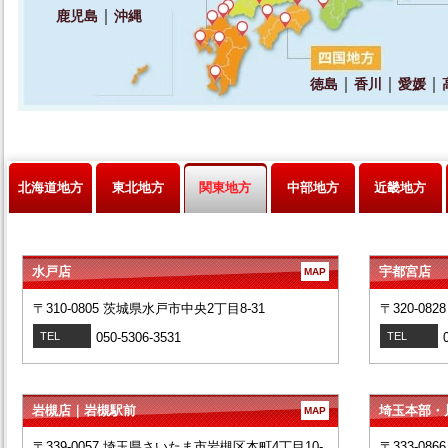
北海道地方
東北地方
関東地方
中部地方
近畿地方
水戸店
宇都宮店
MAP
〒310-0805 茨城県水戸市中央2丁目8-31
〒320-08
TEL
050-5306-3531
TEL
岩槻店｜岩槻駅前
埼玉本部・
MAP
〒339-0057 埼玉県さいたま市岩槻区本町4丁目10-
〒333-08