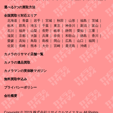
選べる3つの買取方法
全国買取り対応エリア
北海道
青森
岩手
宮城
秋田
山形
福島
茨城
栃木
群馬
埼玉
千葉
東京
神奈川
新潟
富山
石川
福井
山梨
長野
岐阜
静岡
愛知
三重
滋賀
京都
大阪
兵庫
奈良
和歌山
徳島
香川
愛媛
高知
鳥取
島根
岡山
広島
山口
福岡
佐賀
長崎
熊本
大分
宮崎
鹿児島
沖縄
カメラのリサマイ店舗一覧
カメラの遺品買取
カメラマンの実体験マガジン
無料買取申込み
プライバシーポリシー
会社概要
Copyright © 2019 株式会社リサイクルマイスター All Rights