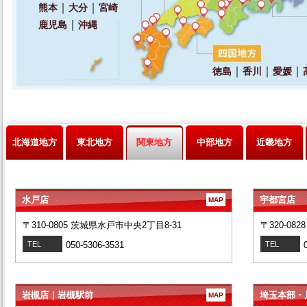
北海道地方
東北地方
関東地方
中部地方
近畿地方
水戸店
宇都宮店
MAP
〒310-0805 茨城県水戸市中央2丁目8-31
〒320-08
TEL
050-5306-3531
TEL
岩槻店｜岩槻駅前
埼玉本部・
MAP