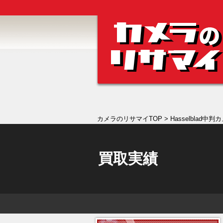
カメラのリサマイTOP
> Hasselblad中判カ
買取実績