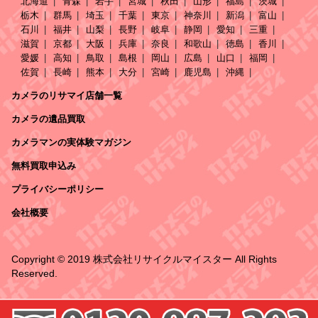
北海道
青森
岩手
宮城
秋田
山形
福島
茨城
栃木
群馬
埼玉
千葉
東京
神奈川
新潟
富山
石川
福井
山梨
長野
岐阜
静岡
愛知
三重
滋賀
京都
大阪
兵庫
奈良
和歌山
徳島
香川
愛媛
高知
鳥取
島根
岡山
広島
山口
福岡
佐賀
長崎
熊本
大分
宮崎
鹿児島
沖縄
カメラのリサマイ店舗一覧
カメラの遺品買取
カメラマンの実体験マガジン
無料買取申込み
プライバシーポリシー
会社概要
Copyright © 2019 株式会社リサイクルマイスター All Rights
Reserved.