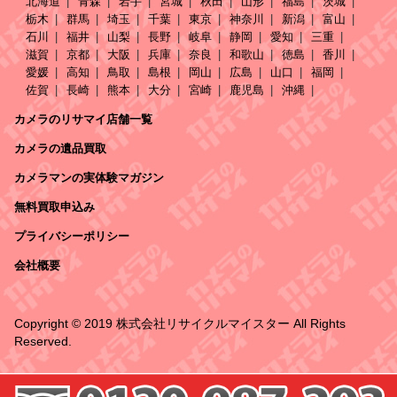
北海道
青森
岩手
宮城
秋田
山形
福島
茨城
栃木
群馬
埼玉
千葉
東京
神奈川
新潟
富山
石川
福井
山梨
長野
岐阜
静岡
愛知
三重
滋賀
京都
大阪
兵庫
奈良
和歌山
徳島
香川
愛媛
高知
鳥取
島根
岡山
広島
山口
福岡
佐賀
長崎
熊本
大分
宮崎
鹿児島
沖縄
カメラのリサマイ店舗一覧
カメラの遺品買取
カメラマンの実体験マガジン
無料買取申込み
プライバシーポリシー
会社概要
Copyright © 2019 株式会社リサイクルマイスター All Rights
Reserved.