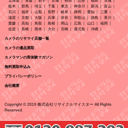
北海道
青森
岩手
宮城
秋田
山形
福島
茨城
栃木
群馬
埼玉
千葉
東京
神奈川
新潟
富山
石川
福井
山梨
長野
岐阜
静岡
愛知
三重
滋賀
京都
大阪
兵庫
奈良
和歌山
徳島
香川
愛媛
高知
鳥取
島根
岡山
広島
山口
福岡
佐賀
長崎
熊本
大分
宮崎
鹿児島
沖縄
カメラのリサマイ店舗一覧
カメラの遺品買取
カメラマンの実体験マガジン
無料買取申込み
プライバシーポリシー
会社概要
Copyright © 2019 株式会社リサイクルマイスター All Rights
Reserved.