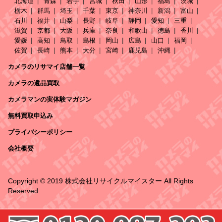
北海道
青森
岩手
宮城
秋田
山形
福島
茨城
栃木
群馬
埼玉
千葉
東京
神奈川
新潟
富山
石川
福井
山梨
長野
岐阜
静岡
愛知
三重
滋賀
京都
大阪
兵庫
奈良
和歌山
徳島
香川
愛媛
高知
鳥取
島根
岡山
広島
山口
福岡
佐賀
長崎
熊本
大分
宮崎
鹿児島
沖縄
カメラのリサマイ店舗一覧
カメラの遺品買取
カメラマンの実体験マガジン
無料買取申込み
プライバシーポリシー
会社概要
Copyright © 2019 株式会社リサイクルマイスター All Rights
Reserved.