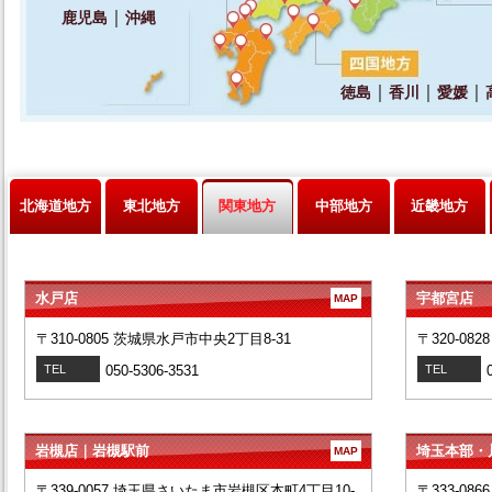
北海道地方
東北地方
関東地方
中部地方
近畿地方
水戸店
宇都宮店
MAP
〒310-0805 茨城県水戸市中央2丁目8-31
〒320-08
TEL
050-5306-3531
TEL
岩槻店｜岩槻駅前
埼玉本部・
MAP
〒339-0057 埼玉県さいたま市岩槻区本町4丁目10-
〒333-08