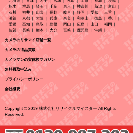
北海道
青森
岩手
宮城
秋田
山形
福島
茨城
栃木
群馬
埼玉
千葉
東京
神奈川
新潟
富山
石川
福井
山梨
長野
岐阜
静岡
愛知
三重
滋賀
京都
大阪
兵庫
奈良
和歌山
徳島
香川
愛媛
高知
鳥取
島根
岡山
広島
山口
福岡
佐賀
長崎
熊本
大分
宮崎
鹿児島
沖縄
カメラのリサマイ店舗一覧
カメラの遺品買取
カメラマンの実体験マガジン
無料買取申込み
プライバシーポリシー
会社概要
Copyright © 2019 株式会社リサイクルマイスター All Rights
Reserved.