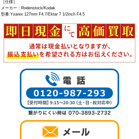
［仕様］
メーカー：Rodenstock/Kodak
型番:Ysarex 127mm F4.7/Ektar 7 1/2inch F4.5