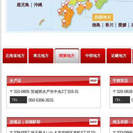
北海道地方
東北地方
関東地方
中部地方
近畿地方
水戸店
宇都宮店
MAP
〒310-0805 茨城県水戸市中央2丁目8-31
〒320-08
TEL
050-5306-3531
TEL
岩槻店｜岩槻駅前
埼玉本部・
MAP
〒339-0057 埼玉県さいたま市岩槻区本町4丁目10-
〒333-08