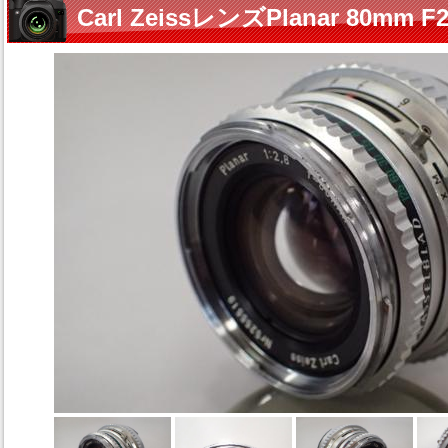
Carl ZeissレンズPlanar 80mm 