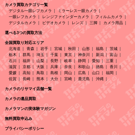
カメラ買取カテゴリ一覧
デジタル一眼レフカメラ
ミラーレス一眼カメラ
一眼レフカメラ
レンジファインダーカメラ
フィルムカメラ
デジタルカメラ
ビデオカメラ
レンズ
三脚
カメラ用品
選べる3つの買取方法
全国買取り対応エリア
北海道
青森
岩手
宮城
秋田
山形
福島
茨城
栃木
群馬
埼玉
千葉
東京
神奈川
新潟
富山
石川
福井
山梨
長野
岐阜
静岡
愛知
三重
滋賀
京都
大阪
兵庫
奈良
和歌山
徳島
香川
愛媛
高知
鳥取
島根
岡山
広島
山口
福岡
佐賀
長崎
熊本
大分
宮崎
鹿児島
沖縄
カメラのリサマイ店舗一覧
カメラの遺品買取
カメラマンの実体験マガジン
無料買取申込み
プライバシーポリシー