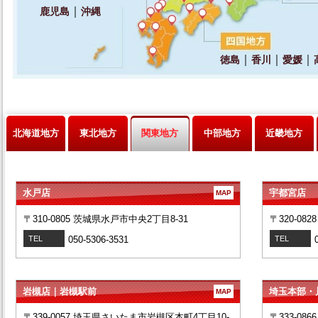
北海道地方
東北地方
関東地方
中部地方
近畿地方
水戸店
宇都宮店
MAP
〒310-0805 茨城県水戸市中央2丁目8-31
〒320-08
TEL
050-5306-3531
TEL
岩槻店｜岩槻駅前
埼玉本部・
MAP
〒339-0057 埼玉県さいたま市岩槻区本町4丁目10-
〒333-08