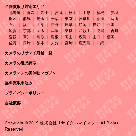
全国買取り対応エリア
北海道
青森
岩手
宮城
秋田
山形
福島
茨城
栃木
群馬
埼玉
千葉
東京
神奈川
新潟
富山
石川
福井
山梨
長野
岐阜
静岡
愛知
三重
滋賀
京都
大阪
兵庫
奈良
和歌山
徳島
香川
愛媛
高知
鳥取
島根
岡山
広島
山口
福岡
佐賀
長崎
熊本
大分
宮崎
鹿児島
沖縄
カメラのリサマイ店舗一覧
カメラの遺品買取
カメラマンの実体験マガジン
無料買取申込み
プライバシーポリシー
会社概要
Copyright © 2019 株式会社リサイクルマイスター All Rights
Reserved.