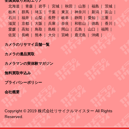
全国買取り対応エリア
北海道
青森
岩手
宮城
秋田
山形
福島
茨城
栃木
群馬
埼玉
千葉
東京
神奈川
新潟
富山
石川
福井
山梨
長野
岐阜
静岡
愛知
三重
滋賀
京都
大阪
兵庫
奈良
和歌山
徳島
香川
愛媛
高知
鳥取
島根
岡山
広島
山口
福岡
佐賀
長崎
熊本
大分
宮崎
鹿児島
沖縄
カメラのリサマイ店舗一覧
カメラの遺品買取
カメラマンの実体験マガジン
無料買取申込み
プライバシーポリシー
会社概要
Copyright © 2019 株式会社リサイクルマイスター All Rights
Reserved.