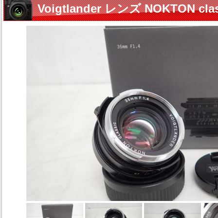
Voigtlander レンズ NOKTON clas