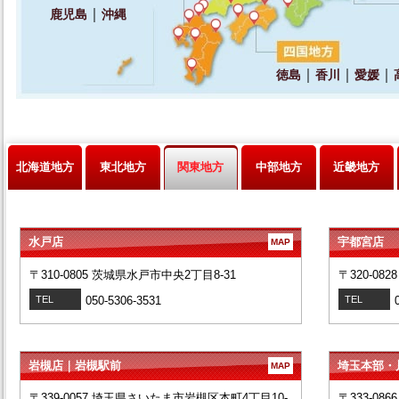
北海道地方
東北地方
関東地方
中部地方
近畿地方
水戸店
宇都宮店
MAP
〒310-0805 茨城県水戸市中央2丁目8-31
〒320-08
TEL
050-5306-3531
TEL
岩槻店｜岩槻駅前
埼玉本部・
MAP
〒339-0057 埼玉県さいたま市岩槻区本町4丁目10-
〒333-08