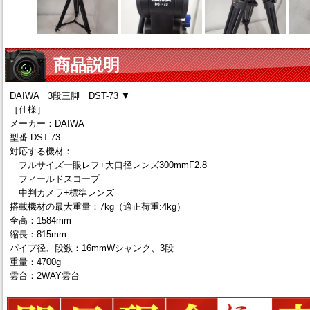
商品説明
DAIWA 3段三脚 DST-73 ▼
［仕様］
メーカー：DAIWA
型番:DST-73
対応する機材：
フルサイズ一眼レフ+大口径レンズ300mmF2.8
フィールドスコープ
中判カメラ+標準レンズ
搭載機材の最大重量：7kg（適正荷重:4kg）
全高：1584mm
縮長：815mm
パイプ径、段数：16mmWシャンク、3段
重量：4700g
雲台：2WAY雲台