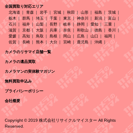
全国買取り対応エリア
北海道
青森
岩手
宮城
秋田
山形
福島
茨城
栃木
群馬
埼玉
千葉
東京
神奈川
新潟
富山
石川
福井
山梨
長野
岐阜
静岡
愛知
三重
滋賀
京都
大阪
兵庫
奈良
和歌山
徳島
香川
愛媛
高知
鳥取
島根
岡山
広島
山口
福岡
佐賀
長崎
熊本
大分
宮崎
鹿児島
沖縄
カメラのリサマイ店舗一覧
カメラの遺品買取
カメラマンの実体験マガジン
無料買取申込み
プライバシーポリシー
会社概要
Copyright © 2019 株式会社リサイクルマイスター All Rights
Reserved.