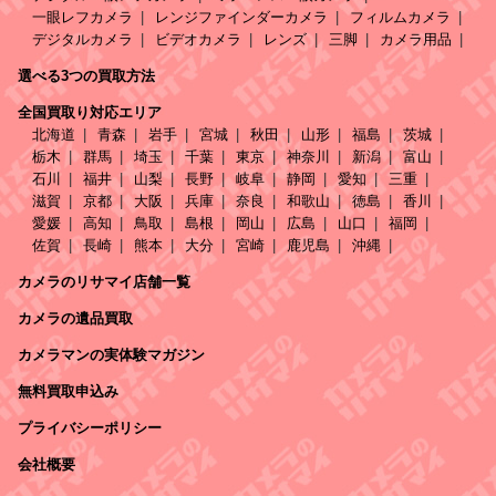
一眼レフカメラ
レンジファインダーカメラ
フィルムカメラ
デジタルカメラ
ビデオカメラ
レンズ
三脚
カメラ用品
選べる3つの買取方法
全国買取り対応エリア
北海道
青森
岩手
宮城
秋田
山形
福島
茨城
栃木
群馬
埼玉
千葉
東京
神奈川
新潟
富山
石川
福井
山梨
長野
岐阜
静岡
愛知
三重
滋賀
京都
大阪
兵庫
奈良
和歌山
徳島
香川
愛媛
高知
鳥取
島根
岡山
広島
山口
福岡
佐賀
長崎
熊本
大分
宮崎
鹿児島
沖縄
カメラのリサマイ店舗一覧
カメラの遺品買取
カメラマンの実体験マガジン
無料買取申込み
プライバシーポリシー
会社概要