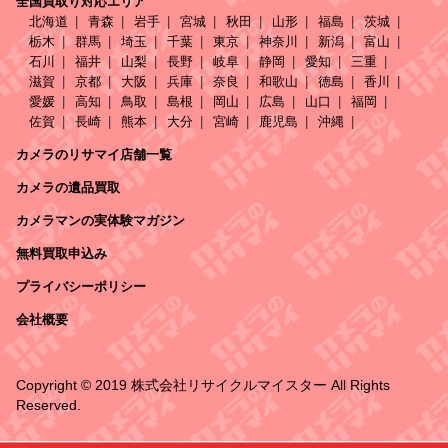
全国買取り対応エリア
北海道
青森
岩手
宮城
秋田
山形
福島
茨城
栃木
群馬
埼玉
千葉
東京
神奈川
新潟
富山
石川
福井
山梨
長野
岐阜
静岡
愛知
三重
滋賀
京都
大阪
兵庫
奈良
和歌山
徳島
香川
愛媛
高知
鳥取
島根
岡山
広島
山口
福岡
佐賀
長崎
熊本
大分
宮崎
鹿児島
沖縄
カメラのリサマイ店舗一覧
カメラの遺品買取
カメラマンの実体験マガジン
無料買取申込み
プライバシーポリシー
会社概要
Copyright © 2019 株式会社リサイクルマイスター All Rights
Reserved.