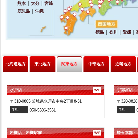
北海道地方
東北地方
関東地方
中部地方
近畿地方
水戸店
宇都宮店
MAP
〒310-0805 茨城県水戸市中央2丁目8-31
〒320-08
TEL
050-5306-3531
TEL
岩槻店｜岩槻駅前
埼玉本部・
MAP