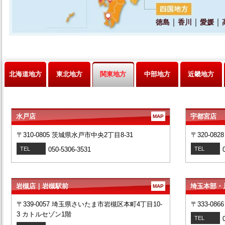
北海道地方
東北地方
関東地方
中部地方
近畿地方
水戸店
宇都宮店
MAP
〒310-0805 茨城県水戸市中央2丁目8-31
〒320-08
TEL
050-5306-3531
TEL
岩槻店｜岩槻駅前
埼玉本部・
MAP
〒339-0057 埼玉県さいたま市岩槻区本町4丁目10-
〒333-08
3 カトルセゾン1階
TEL