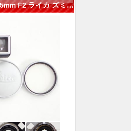
LEITZ WETZLAR SUMMICRON 35mm F2 ライカ ズミクロン⇔