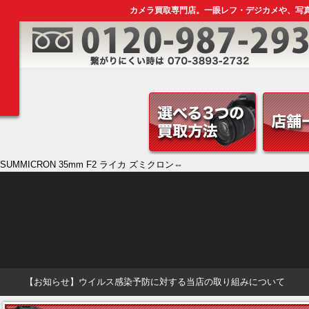
カメラ買取専門店。一眼レフ・デジカメや、写
AR SUMMICRON 35mm F2 ライカ ズミクロン⇔
【お知らせ】ウイルス感染予防に対する当店の取り組みについて