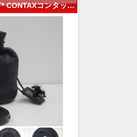
Carl Zeiss Distagon 28mm F2.8 T* CONTAXコンタックス