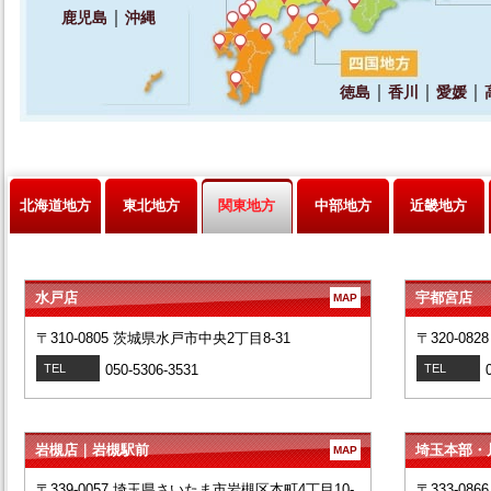
北海道地方
東北地方
関東地方
中部地方
近畿地方
水戸店
宇都宮店
MAP
〒310-0805 茨城県水戸市中央2丁目8-31
〒320-08
TEL
050-5306-3531
TEL
岩槻店｜岩槻駅前
埼玉本部・
MAP
〒339-0057 埼玉県さいたま市岩槻区本町4丁目10-
〒333-08