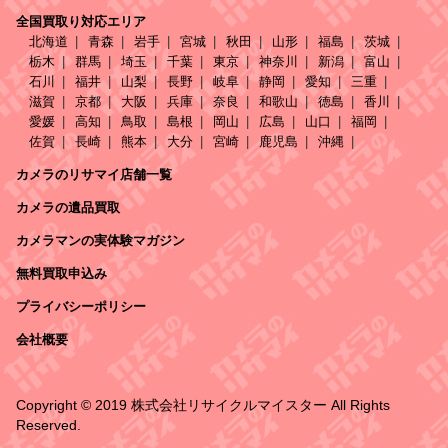
全国買取り対応エリア
北海道
青森
岩手
宮城
秋田
山形
福島
茨城
栃木
群馬
埼玉
千葉
東京
神奈川
新潟
富山
石川
福井
山梨
長野
岐阜
静岡
愛知
三重
滋賀
京都
大阪
兵庫
奈良
和歌山
徳島
香川
愛媛
高知
鳥取
島根
岡山
広島
山口
福岡
佐賀
長崎
熊本
大分
宮崎
鹿児島
沖縄
カメラのリサマイ店舗一覧
カメラの遺品買取
カメラマンの実体験マガジン
無料買取申込み
プライバシーポリシー
会社概要
Copyright © 2019 株式会社リサイクルマイスター All Rights
Reserved.