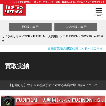
カメラ買取専門店。一眼レフ・デジカメや、写真・映像用品を高く売るならカメラのリサマイ！
メニュー
PC版で表示
スマホ版で表示
カメラのリサマイTOP
> FUJIFILM 大判用レンズ FUJINON・SWD 90mm F5.6
▼
買取カテゴリ一覧
古物営業法の規定に基づく表示はこちら
買取実績
【お知らせ】ウイルス感染予防に対する当店の取り組みについて
FUJIFILM 大判用レンズ FUJINON・SWD 90mm F5.6 ▼