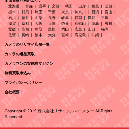
全国買取り対応エリア
北海道
青森
岩手
宮城
秋田
山形
福島
茨城
栃木
群馬
埼玉
千葉
東京
神奈川
新潟
富山
石川
福井
山梨
長野
岐阜
静岡
愛知
三重
滋賀
京都
大阪
兵庫
奈良
和歌山
徳島
香川
愛媛
高知
鳥取
島根
岡山
広島
山口
福岡
佐賀
長崎
熊本
大分
宮崎
鹿児島
沖縄
カメラのリサマイ店舗一覧
カメラの遺品買取
カメラマンの実体験マガジン
無料買取申込み
プライバシーポリシー
会社概要
Copyright © 2019 株式会社リサイクルマイスター All Rights
Reserved.