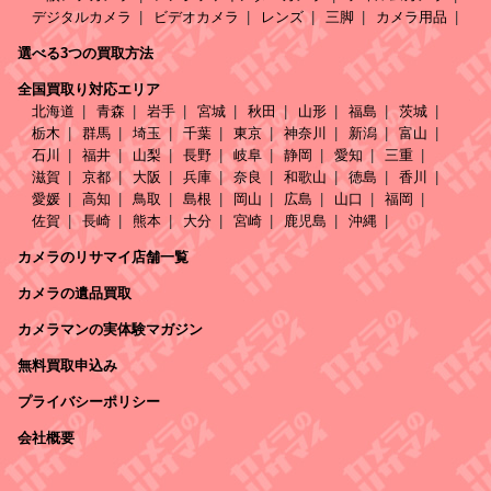
デジタルカメラ
ビデオカメラ
レンズ
三脚
カメラ用品
選べる3つの買取方法
全国買取り対応エリア
北海道
青森
岩手
宮城
秋田
山形
福島
茨城
栃木
群馬
埼玉
千葉
東京
神奈川
新潟
富山
石川
福井
山梨
長野
岐阜
静岡
愛知
三重
滋賀
京都
大阪
兵庫
奈良
和歌山
徳島
香川
愛媛
高知
鳥取
島根
岡山
広島
山口
福岡
佐賀
長崎
熊本
大分
宮崎
鹿児島
沖縄
カメラのリサマイ店舗一覧
カメラの遺品買取
カメラマンの実体験マガジン
無料買取申込み
プライバシーポリシー
会社概要