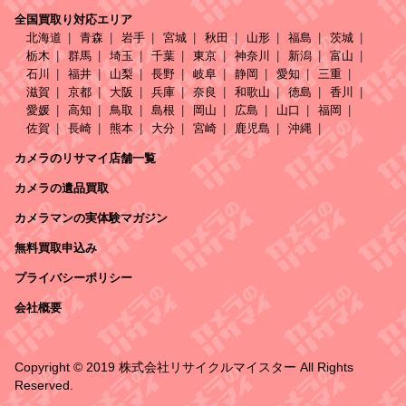
全国買取り対応エリア
北海道
青森
岩手
宮城
秋田
山形
福島
茨城
栃木
群馬
埼玉
千葉
東京
神奈川
新潟
富山
石川
福井
山梨
長野
岐阜
静岡
愛知
三重
滋賀
京都
大阪
兵庫
奈良
和歌山
徳島
香川
愛媛
高知
鳥取
島根
岡山
広島
山口
福岡
佐賀
長崎
熊本
大分
宮崎
鹿児島
沖縄
カメラのリサマイ店舗一覧
カメラの遺品買取
カメラマンの実体験マガジン
無料買取申込み
プライバシーポリシー
会社概要
Copyright © 2019 株式会社リサイクルマイスター All Rights
Reserved.