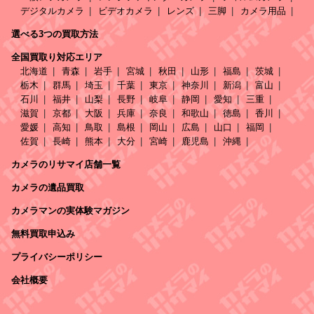
デジタルカメラ
ビデオカメラ
レンズ
三脚
カメラ用品
選べる3つの買取方法
全国買取り対応エリア
北海道
青森
岩手
宮城
秋田
山形
福島
茨城
栃木
群馬
埼玉
千葉
東京
神奈川
新潟
富山
石川
福井
山梨
長野
岐阜
静岡
愛知
三重
滋賀
京都
大阪
兵庫
奈良
和歌山
徳島
香川
愛媛
高知
鳥取
島根
岡山
広島
山口
福岡
佐賀
長崎
熊本
大分
宮崎
鹿児島
沖縄
カメラのリサマイ店舗一覧
カメラの遺品買取
カメラマンの実体験マガジン
無料買取申込み
プライバシーポリシー
会社概要