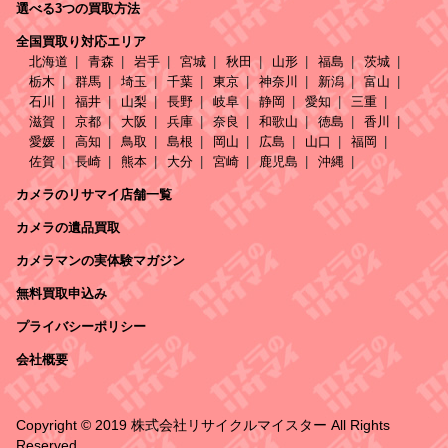
選べる3つの買取方法
全国買取り対応エリア
北海道
青森
岩手
宮城
秋田
山形
福島
茨城
栃木
群馬
埼玉
千葉
東京
神奈川
新潟
富山
石川
福井
山梨
長野
岐阜
静岡
愛知
三重
滋賀
京都
大阪
兵庫
奈良
和歌山
徳島
香川
愛媛
高知
鳥取
島根
岡山
広島
山口
福岡
佐賀
長崎
熊本
大分
宮崎
鹿児島
沖縄
カメラのリサマイ店舗一覧
カメラの遺品買取
カメラマンの実体験マガジン
無料買取申込み
プライバシーポリシー
会社概要
Copyright © 2019 株式会社リサイクルマイスター All Rights
Reserved.