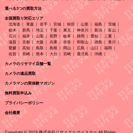
選べる3つの買取方法
全国買取り対応エリア
北海道
青森
岩手
宮城
秋田
山形
福島
茨城
栃木
群馬
埼玉
千葉
東京
神奈川
新潟
富山
石川
福井
山梨
長野
岐阜
静岡
愛知
三重
滋賀
京都
大阪
兵庫
奈良
和歌山
徳島
香川
愛媛
高知
鳥取
島根
岡山
広島
山口
福岡
佐賀
長崎
熊本
大分
宮崎
鹿児島
沖縄
カメラのリサマイ店舗一覧
カメラの遺品買取
カメラマンの実体験マガジン
無料買取申込み
プライバシーポリシー
会社概要
Copyright © 2019 株式会社リサイクルマイスター All Rights