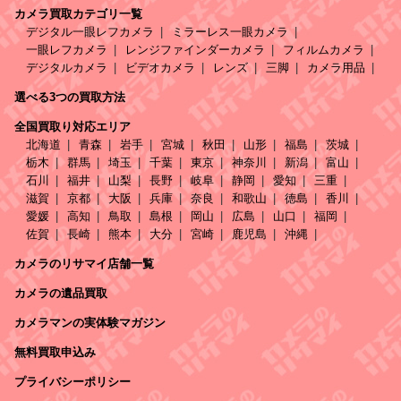
カメラ買取カテゴリ一覧
デジタル一眼レフカメラ
ミラーレス一眼カメラ
一眼レフカメラ
レンジファインダーカメラ
フィルムカメラ
デジタルカメラ
ビデオカメラ
レンズ
三脚
カメラ用品
選べる3つの買取方法
全国買取り対応エリア
北海道
青森
岩手
宮城
秋田
山形
福島
茨城
栃木
群馬
埼玉
千葉
東京
神奈川
新潟
富山
石川
福井
山梨
長野
岐阜
静岡
愛知
三重
滋賀
京都
大阪
兵庫
奈良
和歌山
徳島
香川
愛媛
高知
鳥取
島根
岡山
広島
山口
福岡
佐賀
長崎
熊本
大分
宮崎
鹿児島
沖縄
カメラのリサマイ店舗一覧
カメラの遺品買取
カメラマンの実体験マガジン
無料買取申込み
プライバシーポリシー