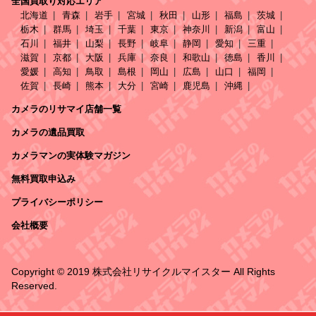
全国買取り対応エリア
北海道
青森
岩手
宮城
秋田
山形
福島
茨城
栃木
群馬
埼玉
千葉
東京
神奈川
新潟
富山
石川
福井
山梨
長野
岐阜
静岡
愛知
三重
滋賀
京都
大阪
兵庫
奈良
和歌山
徳島
香川
愛媛
高知
鳥取
島根
岡山
広島
山口
福岡
佐賀
長崎
熊本
大分
宮崎
鹿児島
沖縄
カメラのリサマイ店舗一覧
カメラの遺品買取
カメラマンの実体験マガジン
無料買取申込み
プライバシーポリシー
会社概要
Copyright © 2019 株式会社リサイクルマイスター All Rights
Reserved.