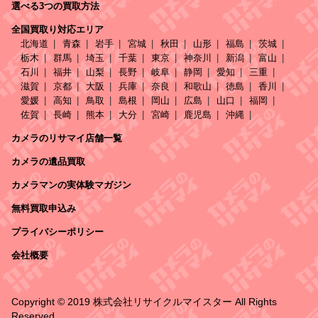
選べる3つの買取方法
全国買取り対応エリア
北海道
青森
岩手
宮城
秋田
山形
福島
茨城
栃木
群馬
埼玉
千葉
東京
神奈川
新潟
富山
石川
福井
山梨
長野
岐阜
静岡
愛知
三重
滋賀
京都
大阪
兵庫
奈良
和歌山
徳島
香川
愛媛
高知
鳥取
島根
岡山
広島
山口
福岡
佐賀
長崎
熊本
大分
宮崎
鹿児島
沖縄
カメラのリサマイ店舗一覧
カメラの遺品買取
カメラマンの実体験マガジン
無料買取申込み
プライバシーポリシー
会社概要
Copyright © 2019 株式会社リサイクルマイスター All Rights
Reserved.