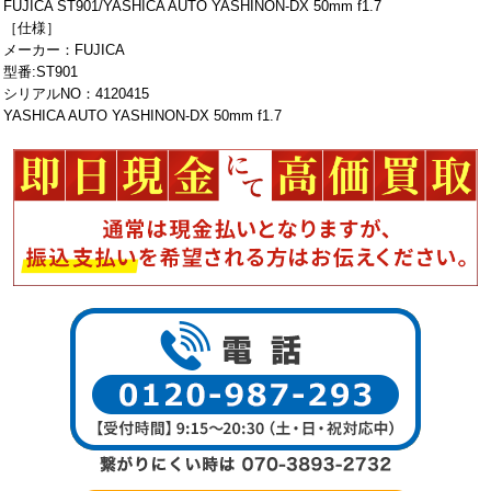
FUJICA ST901/YASHICA AUTO YASHINON-DX 50mm f1.7
［仕様］
メーカー：FUJICA
型番:ST901
シリアルNO：4120415
YASHICA AUTO YASHINON-DX 50mm f1.7