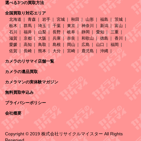
選べる3つの買取方法
全国買取り対応エリア
北海道
青森
岩手
宮城
秋田
山形
福島
茨城
栃木
群馬
埼玉
千葉
東京
神奈川
新潟
富山
石川
福井
山梨
長野
岐阜
静岡
愛知
三重
滋賀
京都
大阪
兵庫
奈良
和歌山
徳島
香川
愛媛
高知
鳥取
島根
岡山
広島
山口
福岡
佐賀
長崎
熊本
大分
宮崎
鹿児島
沖縄
カメラのリサマイ店舗一覧
カメラの遺品買取
カメラマンの実体験マガジン
無料買取申込み
プライバシーポリシー
会社概要
Copyright © 2019 株式会社リサイクルマイスター All Rights
Reserved.