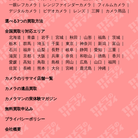
一眼レフカメラ
レンジファインダーカメラ
フィルムカメラ
デジタルカメラ
ビデオカメラ
レンズ
三脚
カメラ用品
選べる3つの買取方法
全国買取り対応エリア
北海道
青森
岩手
宮城
秋田
山形
福島
茨城
栃木
群馬
埼玉
千葉
東京
神奈川
新潟
富山
石川
福井
山梨
長野
岐阜
静岡
愛知
三重
滋賀
京都
大阪
兵庫
奈良
和歌山
徳島
香川
愛媛
高知
鳥取
島根
岡山
広島
山口
福岡
佐賀
長崎
熊本
大分
宮崎
鹿児島
沖縄
カメラのリサマイ店舗一覧
カメラの遺品買取
カメラマンの実体験マガジン
無料買取申込み
プライバシーポリシー
会社概要