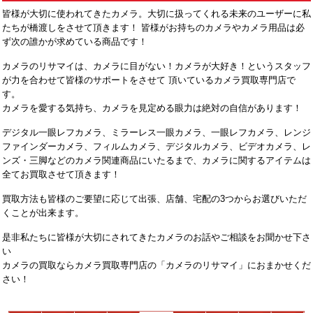
皆様が大切に使われてきたカメラ。大切に扱ってくれる未来のユーザーに私
たちが橋渡しをさせて頂きます！ 皆様がお持ちのカメラやカメラ用品は必
ず次の誰かが求めている商品です！
カメラのリサマイは、カメラに目がない！カメラが大好き！というスタッフ
が力を合わせて皆様のサポートをさせて 頂いているカメラ買取専門店で
す。
カメラを愛する気持ち、カメラを見定める眼力は絶対の自信があります！
デジタル一眼レフカメラ、ミラーレス一眼カメラ、一眼レフカメラ、レンジ
ファインダーカメラ、フィルムカメラ、デジタルカメラ、ビデオカメラ、レ
ンズ・三脚などのカメラ関連商品にいたるまで、カメラに関するアイテムは
全てお買取させて頂きます！
買取方法も皆様のご要望に応じて出張、店舗、宅配の3つからお選びいただ
くことが出来ます。
是非私たちに皆様が大切にされてきたカメラのお話やご相談をお聞かせ下さ
い
カメラの買取ならカメラ買取専門店の「カメラのリサマイ」におまかせくだ
さい！