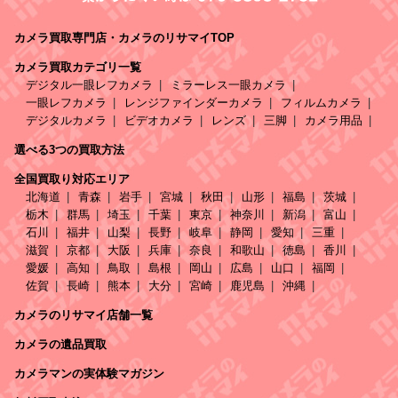
カメラ買取専門店・カメラのリサマイTOP
カメラ買取カテゴリ一覧
デジタル一眼レフカメラ
ミラーレス一眼カメラ
一眼レフカメラ
レンジファインダーカメラ
フィルムカメラ
デジタルカメラ
ビデオカメラ
レンズ
三脚
カメラ用品
選べる3つの買取方法
全国買取り対応エリア
北海道
青森
岩手
宮城
秋田
山形
福島
茨城
栃木
群馬
埼玉
千葉
東京
神奈川
新潟
富山
石川
福井
山梨
長野
岐阜
静岡
愛知
三重
滋賀
京都
大阪
兵庫
奈良
和歌山
徳島
香川
愛媛
高知
鳥取
島根
岡山
広島
山口
福岡
佐賀
長崎
熊本
大分
宮崎
鹿児島
沖縄
カメラのリサマイ店舗一覧
カメラの遺品買取
カメラマンの実体験マガジン