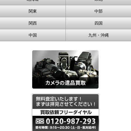
関東
中部
関西
四国
中国
九州・沖縄