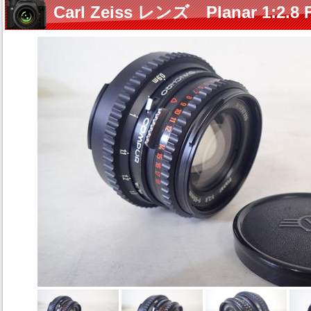
Carl Zeiss レンズ Planar 1:2.8