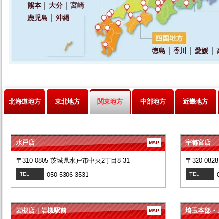
北海道地方
東北地方
関東地方
中部地方
近畿地方
水戸店
宇都宮店
MAP
〒310-0805 茨城県水戸市中央2丁目8-31
〒320-08
TEL
050-5306-3531
TEL
岩槻店｜岩槻駅前
埼玉本部・
MAP