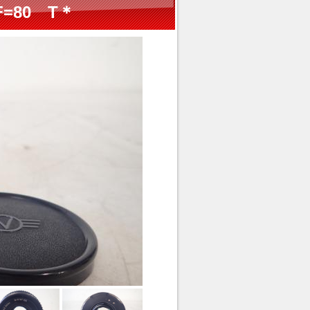
 F=80 T＊