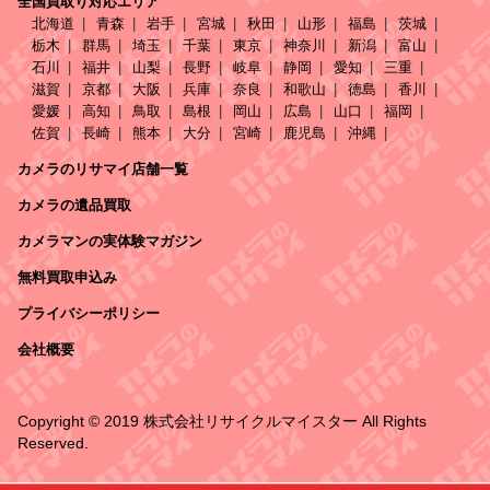
全国買取り対応エリア
北海道
青森
岩手
宮城
秋田
山形
福島
茨城
栃木
群馬
埼玉
千葉
東京
神奈川
新潟
富山
石川
福井
山梨
長野
岐阜
静岡
愛知
三重
滋賀
京都
大阪
兵庫
奈良
和歌山
徳島
香川
愛媛
高知
鳥取
島根
岡山
広島
山口
福岡
佐賀
長崎
熊本
大分
宮崎
鹿児島
沖縄
カメラのリサマイ店舗一覧
カメラの遺品買取
カメラマンの実体験マガジン
無料買取申込み
プライバシーポリシー
会社概要
Copyright © 2019 株式会社リサイクルマイスター All Rights
Reserved.