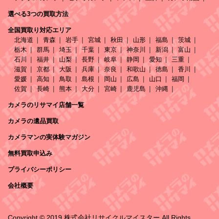
選べる3つの買取方法
全国買取り対応エリア
北海道
青森
岩手
宮城
秋田
山形
福島
茨城
栃木
群馬
埼玉
千葉
東京
神奈川
新潟
富山
石川
福井
山梨
長野
岐阜
静岡
愛知
三重
滋賀
京都
大阪
兵庫
奈良
和歌山
徳島
香川
愛媛
高知
鳥取
島根
岡山
広島
山口
福岡
佐賀
長崎
熊本
大分
宮崎
鹿児島
沖縄
カメラのリサマイ店舗一覧
カメラの遺品買取
カメラマンの実体験マガジン
無料買取申込み
プライバシーポリシー
会社概要
Copyright © 2019 株式会社リサイクルマイスター All Rights