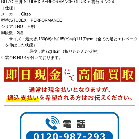
GITZO 三脚 STUDEX PERFORMANCE GILUX + 雲台 R.NO.4
［仕様］
メーカー：Gitzo
型番:STUDEX PERFORMANCE
シリアルNO：不明
脚段数：3段
・サイズ：最大 約130(W)×約185(H)×約111(D)cm（全ての足とエレベータ
ーを伸ばした状態）
最少：約72(H)cm（折りたたんだ状態）
※雲台R.NO.4が付いております。