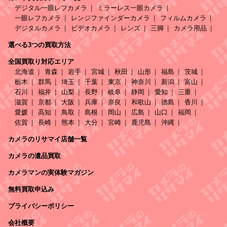
デジタル一眼レフカメラ
ミラーレス一眼カメラ
一眼レフカメラ
レンジファインダーカメラ
フィルムカメラ
デジタルカメラ
ビデオカメラ
レンズ
三脚
カメラ用品
選べる3つの買取方法
全国買取り対応エリア
北海道
青森
岩手
宮城
秋田
山形
福島
茨城
栃木
群馬
埼玉
千葉
東京
神奈川
新潟
富山
石川
福井
山梨
長野
岐阜
静岡
愛知
三重
滋賀
京都
大阪
兵庫
奈良
和歌山
徳島
香川
愛媛
高知
鳥取
島根
岡山
広島
山口
福岡
佐賀
長崎
熊本
大分
宮崎
鹿児島
沖縄
カメラのリサマイ店舗一覧
カメラの遺品買取
カメラマンの実体験マガジン
無料買取申込み
プライバシーポリシー
会社概要