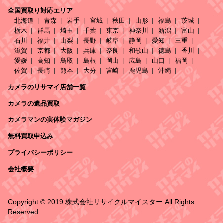
全国買取り対応エリア
北海道
青森
岩手
宮城
秋田
山形
福島
茨城
栃木
群馬
埼玉
千葉
東京
神奈川
新潟
富山
石川
福井
山梨
長野
岐阜
静岡
愛知
三重
滋賀
京都
大阪
兵庫
奈良
和歌山
徳島
香川
愛媛
高知
鳥取
島根
岡山
広島
山口
福岡
佐賀
長崎
熊本
大分
宮崎
鹿児島
沖縄
カメラのリサマイ店舗一覧
カメラの遺品買取
カメラマンの実体験マガジン
無料買取申込み
プライバシーポリシー
会社概要
Copyright © 2019 株式会社リサイクルマイスター All Rights
Reserved.